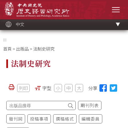
跳
中央研究院歷史語言研究所
到
選單
主
要
內
容
區
塊
中文
:::
首頁
>
出版品
> 法制史研究
法制史研究
列印
字型
小
中
大
分享
期刊列表
發刊詞
投稿事項
撰稿格式
編輯委員