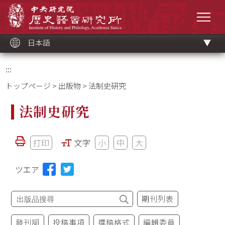
メ
中央研究院歷史語言研究所
イ
メニ
ン
コ
ン
テ
ン
ツ
日本語
ブ
ロ
ッ
ク
:::
トップページ
>
出版物
> 法制史研究
法制史研究
打印
文字
小
中
大
ツエア
期刊列表
發刊詞
投稿事項
撰稿格式
編輯委員