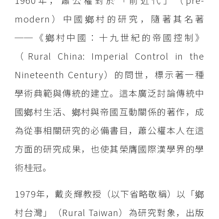
1960年，蕭公權對於「前近代」（pre-
modern）中國鄉村的研究，隨著其名著
──《鄉村中國：十九世紀的帝國控制》
（Rural China: Imperial Control in the
Nineteenth Century）的問世，標示著一種
學術典範與傳統的建立。這本廣泛討論傳統中
國鄉村生活、鄉村與帝國互動關係的著作，成
為從事相關研究的必備書目，蕭公權本人在這
方面的研究成果，也使其榮膺國際漢學界的學
術桂冠。
1979年，戴炎輝教授（以下省略敬稱）以「鄉
村台灣」（Rural Taiwan）為研究對象，出版