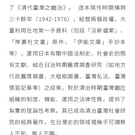
了《清代臺灣之鄉治》。 這本寫作時間橫跨
三十餘年（1942-1976），經歷兩個政權，大
量利用在地第一手資料（包括「淡新檔案」、
「岸裏社文書」原件、「伊能文庫」手抄本
等）、運用日本有關中國法制史、社會史的既
有文獻、結合日治時期舊慣調查研究（如地方
行政舊慣調書、大租取調書、臺灣私法、臺灣
慣習記事等）之成果，對於清治時期臺灣鄉庄
組織的制度、機能、運用之法律性質，提供了
紮實的理論性考察。其已成為清治臺灣社會研
究的經典著作，在台灣史的領域裡幾乎可謂無
人不知、無人不曉。