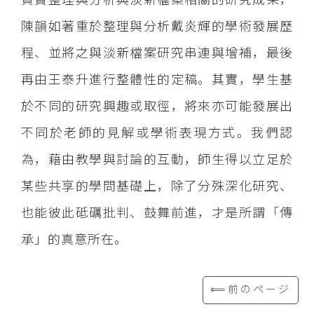
陳韻如著重於整理與分析戴炎輝的學術發展歷
程、並將之與淡新檔案研究串連與增補，最後
再由王泰升進行整體性的定稿。其實，學生基
於不同的研究興趣或取徑，將來亦可能發展出
不同於老師的見解或學術表現方式。我們認
為，藉由教學與討論的互動，師生得以立足於
某些共享的學問基礎上，除了分殊深化研究、
也能彼此砥礪批判、鼓舞前進，才是所謂「傳
承」的真意所在。
⟸前のページ