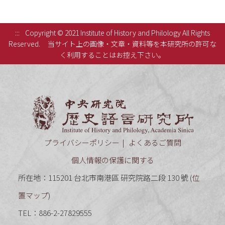
:::
Copyright © 2021 Institute of History and Philology All Rights
Reserved.
当サイト上の画像・文章・資料等を本研究所の許可な
く利用することはお控え下さい。
中央研究
プライバシーポリシー
よくあるご質問
個人情報の保護に関する
所在地：115201 台北市南港區 研究院路二段 130 號 (
位
置マップ
)
TEL：886-2-27829555