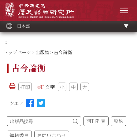
メ
中央研究院歷史語言研究所
イ
メニ
ン
コ
ン
テ
ン
ツ
日本語
ブ
ロ
ッ
ク
:::
トップページ
>
出版物
> 古今論衡
古今論衡
打印
文字
小
中
大
ツエア
期刊列表
稿約
編輯委員
お問い合わせ