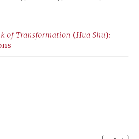
ok of Transformation
(
Hua Shu
):
ons