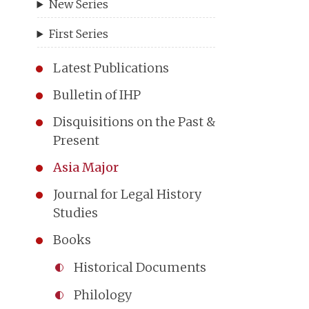
New Series
First Series
Latest Publications
Bulletin of IHP
Disquisitions on the Past &
Present
Asia Major
Journal for Legal History
Studies
Books
Historical Documents
Philology