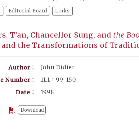
y
Editorial Board
Links
s. T’an, Chancellor Sung, and
the Bo
 and the Transformations of Traditi
John Didier
Author：
11.1：99-150
ge Number：
1998
Date：
Download