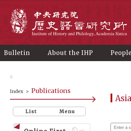
Main
content
In
Bulletin
About the IHP
Peopl
:::
Publications
Index
>
Asi
List
Menu