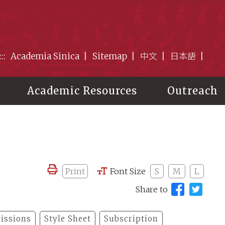
:::
Academia Sinica
Sitemap
中文
日本語
Academic Resources
Outreach
Print
Font Size
S
M
L
Share to
issions
Style Sheet
Subscription