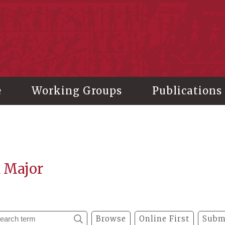
stitute of History and Philology, Academia Sinica
e
Working Groups
Publications
a Major
Browse
Online First
Subm