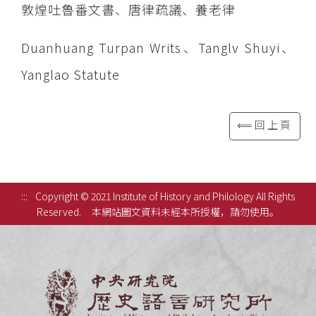
敦煌吐魯番文書、唐律疏議、養老律
Duanhuang Turpan Writs、Tanglv Shuyi、
Yanglao Statute
⟸回上頁
:::
Copyright © 2021 Institute of History and Philology All Rights
Reserved.
本網站圖文資料未經本所授權，請勿使用。
中央研究