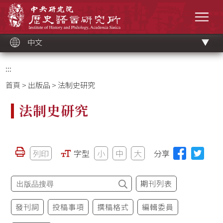
跳
中央研究院歷史語言研究所
到
選單
主
要
內
容
區
塊
中文
:::
首頁
>
出版品
> 法制史研究
法制史研究
列印
字型
小
中
大
分享
期刊列表
發刊詞
投稿事項
撰稿格式
編輯委員