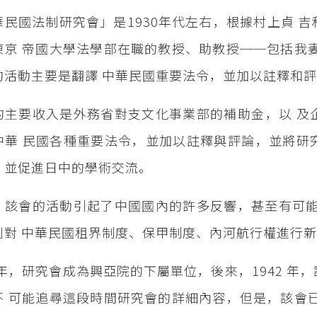
華民國法制研究會」是1930年代左右，根據村上貞 
東京 帝國大學法學部在職的教授、助教授──包括我
的活動主要是翻譯 中華民國重要法令，並加以註釋和評
的主要收入是外務省對支文化事業部的補助金，以 及
中華 民國各種重要法令，並加以註釋與評論，並將研
，並促進日中的學術交流。
，該會的活動引起了中國國內的許多反響，甚至有可能
劃對 中華民國租界制度、保甲制度、內河航行權進行
39年，研究會成為興亞院的下屬單位，後來，1942 
不 可能追尋這段時間研究會的詳細內容，但是，該會