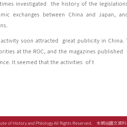
imes investigated the history of the legislati
emic exchanges between China and Japan, and
ns.
 activity soon attracted great publicity in China
rities at the ROC, and the magazines published 
nce. It seemed that the activities of t
ute of History and Philology All Rights Reserved.
本網站圖文資料