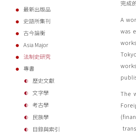
完成
最新出版品
A wor
史語所集刊
was 
古今論衡
works
Asia Major
Tokyo
法制史研究
works
專書
publi
歷史文獻
文字學
The w
考古學
Forei
(fin
民族學
trans
目錄與索引