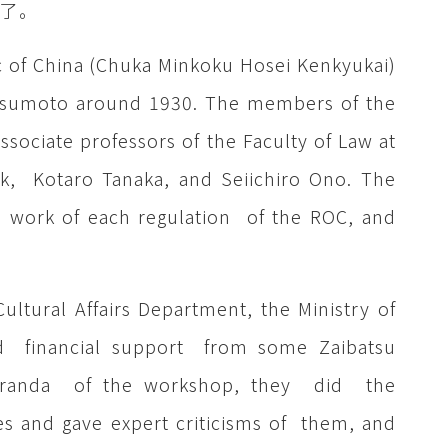
體了。
ic of China (Chuka Minkoku Hosei Kenkyukai)
tsumoto around 1930. The members of the
sociate professors of the Faculty of Law at
mk, Kotaro Tanaka, and Seiichiro Ono. The
n work of each regulation of the ROC, and
ltural Affairs Department, the Ministry of
ed financial support from some Zaibatsu
moranda of the workshop, they did the
es and gave expert criticisms of them, and