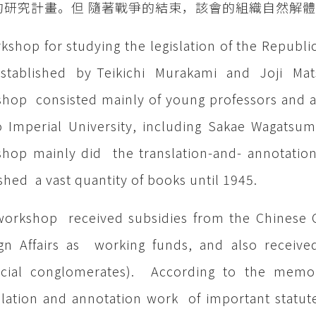
的研究計畫。但 隨著戰爭的結束，該會的組織自然解
kshop for studying the legislation of the Republ
established by Teikichi Murakami and Joji Ma
hop consisted mainly of young professors and as
 Imperial University, including Sakae Wagatsu
hop mainly did the translation-and- annotatio
shed a vast quantity of books until 1945.
orkshop received subsidies from the Chinese Cu
gn Affairs as working funds, and also receiv
ancial conglomerates). According to the me
lation and annotation work of important statut