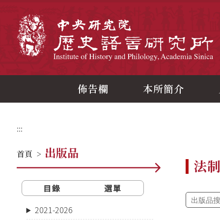
跳
到
主
中
要
內
容
區
塊
佈告欄
本所簡介
:::
出版品
首頁
>
法
目錄
選單
2021-2026