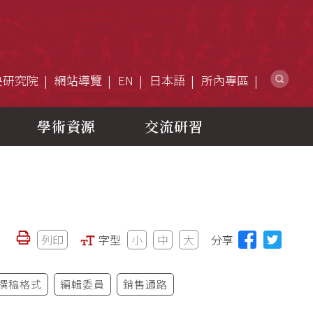
網
央研究院
網站導覽
EN
日本語
所內專區
學術資源
交流研習
列印
字型
小
中
大
分享
撰稿格式
編輯委員
銷售通路