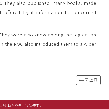
ons. They also published many books, made
 offered legal information to concerned
. They were also know among the legislation
in the ROC also introduced them to a wider
⟸回上頁
未經本所授權，請勿使用。