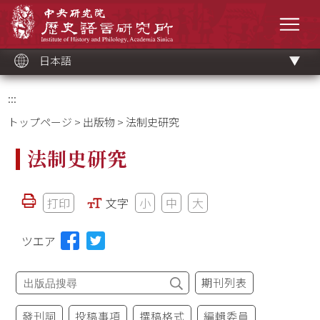
メ
中央研究院歷史語言研究所
イ
メニ
ン
コ
ン
テ
ン
ツ
日本語
ブ
ロ
ッ
ク
:::
トップページ
>
出版物
> 法制史研究
法制史研究
打印
文字
小
中
大
ツエア
期刊列表
發刊詞
投稿事項
撰稿格式
編輯委員