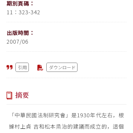
期別頁碼：
11：323-342
出版時間：
2007/06
引用
ダウンロード
摘要
「中華民國法制研究會」是1930年代左右，根
據村上貞 吉和松本烝治的建議而成立的，這個