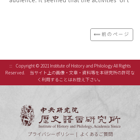
⟸前のページ
:::
Copyright © 2021 Institute of History and Philology All Rights
Reserved.
当サイト上の画像・文章・資料等を本研究所の許可な
く利用することはお控え下さい。
中央研究
プライバシーポリシー
よくあるご質問