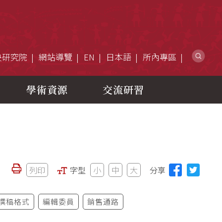
網
央研究院
網站導覽
EN
日本語
所內專區
學術資源
交流研習
列印
字型
小
中
大
分享
撰稿格式
編輯委員
銷售通路