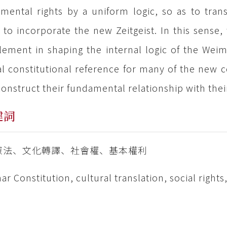
mental rights by a uniform logic, so as to tra
s to incorporate the new Zeitgeist. In this sense,
lement in shaping the internal logic of the Wei
al constitutional reference for many of the new c
construct their fundamental relationship with their
鍵詞
憲法、文化轉譯、社會權、基本權利
r Constitution, cultural translation, social rights