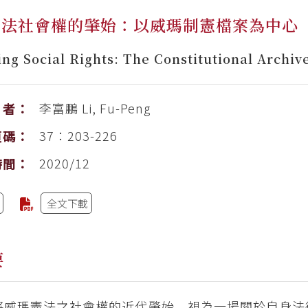
憲法社會權的肇始：以威瑪制憲檔案為中心
ing Social Rights: The Constitutional Archi
李富鵬
Li, Fu-Peng
者：
37：203-226
頁碼：
2020/12
時間：
全文下載
要
將威瑪憲法之社會權的近代肇始，視為一場關於自身法