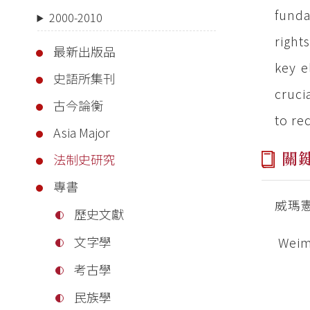
funda
2000-2010
right
最新出版品
key e
史語所集刊
cruci
古今論衡
to re
Asia Major
關
法制史研究
專書
威瑪
歷史文獻
文字學
Weima
考古學
民族學