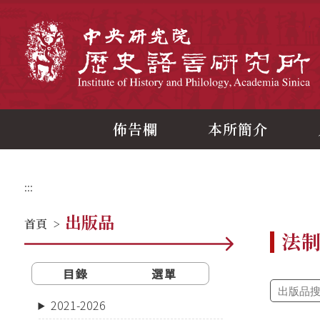
跳
到
主
中
要
內
容
區
塊
佈告欄
本所簡介
:::
出版品
首頁
>
法
目錄
選單
2021-2026