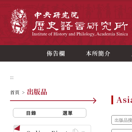
跳
到
主
中
要
內
容
區
塊
佈告欄
本所簡介
:::
出版品
首頁
>
Asi
目錄
選單