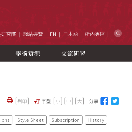
網
央研究院
網站導覽
EN
日本語
所內專區
學術資源
交流研習
列印
字型
小
中
大
分享
ions
Style Sheet
Subscription
History