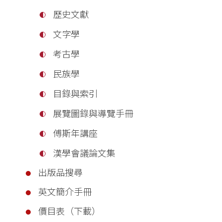
歷史文獻
文字學
考古學
民族學
目錄與索引
展覽圖錄與導覽手冊
傅斯年講座
漢學會議論文集
出版品搜尋
英文簡介手冊
價目表（下載）