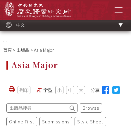
跳
中央研究院歷史語言研究所
到
選單
主
要
內
容
區
塊
中文
:::
首頁
>
出版品
> Asia Major
Asia Major
列印
字型
小
中
大
分享
Browse
Online First
Submissions
Style Sheet