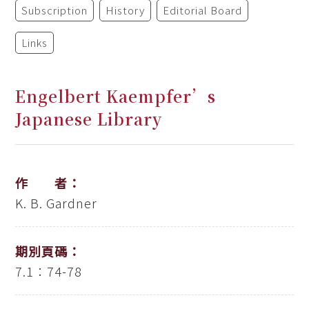
Subscription
History
Editorial Board
Links
Engelbert Kaempfer’s
Japanese Library
作 者：
K. B. Gardner
期別頁碼：
7.1：74-78