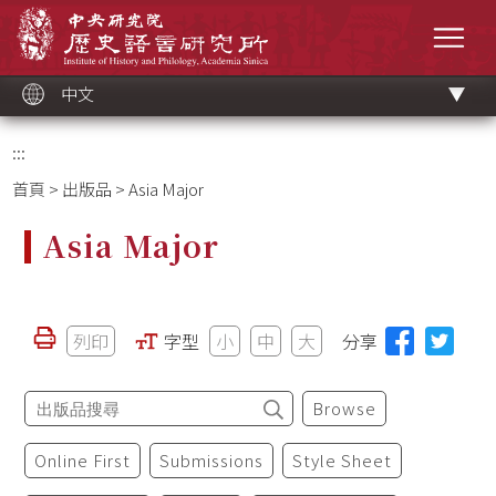
跳
中央研究院歷史語言研究所
到
選單
主
要
內
容
區
塊
中文
:::
首頁
>
出版品
> Asia Major
Asia Major
列印
字型
小
中
大
分享
Browse
Online First
Submissions
Style Sheet