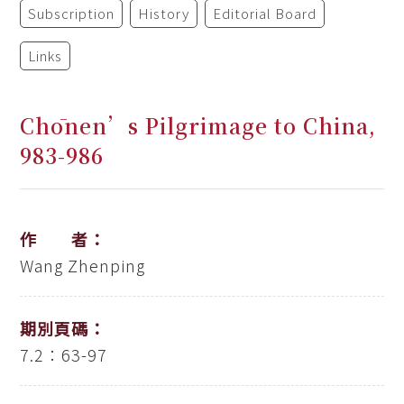
Subscription
History
Editorial Board
Links
Chōnen’s Pilgrimage to China,
983-986
作 者：
Wang Zhenping
期別頁碼：
7.2：63-97