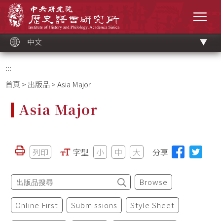
跳
中央研究院歷史語言研究所
到
選單
主
要
內
容
區
塊
中文
:::
首頁
>
出版品
> Asia Major
Asia Major
列印
字型
小
中
大
分享
Browse
Online First
Submissions
Style Sheet