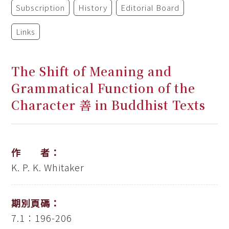
Subscription
History
Editorial Board
Links
The Shift of Meaning and
Grammatical Function of the
Character 善 in Buddhist Texts
作 者：
K. P. K. Whitaker
期別頁碼：
7.1：196-206