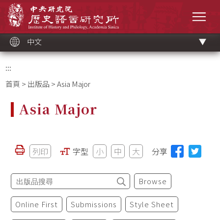
跳
中央研究院歷史語言研究所
到
選單
主
要
內
容
區
塊
中文
:::
首頁
>
出版品
> Asia Major
Asia Major
列印
字型
小
中
大
分享
Browse
Online First
Submissions
Style Sheet