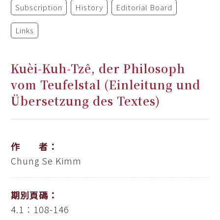
Subscription
History
Editorial Board
Links
Kuèi-Kuh-Tzê, der Philosoph
vom Teufelstal (Einleitung und
Übersetzung des Textes)
作 者：
Chung Se Kimm
期別頁碼：
4.1：108-146