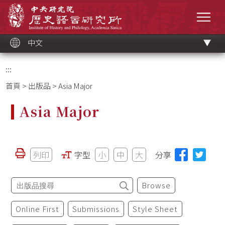
跳
中央研究院歷史語言研究所
到
選單
主
要
內
容
區
塊
中文
:::
首頁
>
出版品
> Asia Major
Asia Major
列印
字型
小
中
大
分享
Browse
Online First
Submissions
Style Sheet