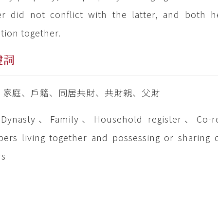
r did not conflict with the latter, and both 
tion together.
鍵詞
、家庭、戶籍、同居共財、共財親、父財
 Dynasty、Family、Household register、Co-r
ers living together and possessing or sharin
rs