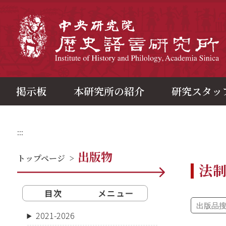
メ
イ
ン
中
コ
ン
テ
ン
ツ
ブ
ロ
ッ
ク
掲示板
本研究所の紹介
研究スタッ
:::
出版物
トップページ
>
法
目次
メニュー
2021-2026