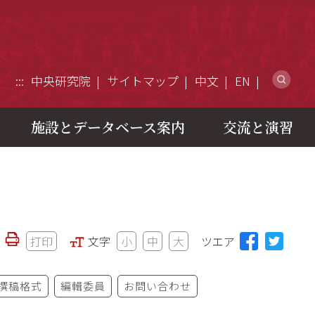
ウ
:::
中央研究院
サイトマップ
中文
EN
施設とデータベース案内
交流と演習
打印
文字
小
中
大
ツエア
撰稿格式
編輯委員
お問い合わせ