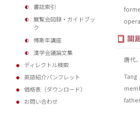
書誌索引
forme
展覧会図録・ガイドブッ
opera
ク
關
傅斯年講座
漢学会議論文集
唐代
ディレクトル検索
Tang
英語紹介パンフレット
memb
価格表（ダウンロード）
fathe
お問い合わせ