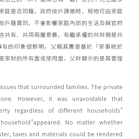
家庭是否同籍，政府按戶課徵時，稅物可由家庭
故戶籍異同，不會影響家庭內部的生活及與官府
含共有、共用兩層意義，有繼承權的共財親是共
專有的印象很鮮明，父親其實是基於「家事統於
是家財的所有面或使用面，父財顯示的是其管理
ssues that surrounded families. The private
e one. However, it was unavoidable that
y regardless of different households”
e household”appeared. No matter whether
ter, taxes and materials could be rendered