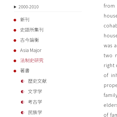
from
2000-2010
house
新刊
cohab
史語所集刊
house
古今論衡
was a
Asia Major
two 
法制史研究
right
著書
of in
歴史文献
prope
文字学
famil
考古学
elder
民族学
of fa