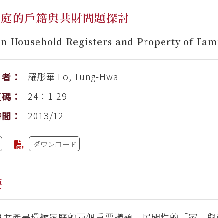
家庭的戶籍與共財問題探討
on Household Registers and Property of Fami
羅彤華
Lo, Tung-Hwa
者：
24：1-29
頁碼：
2013/12
時間：
ダウンロード
要
與財產是環繞家庭的兩個重要議題，民間性的「家」與