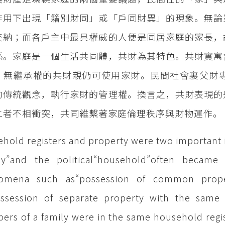
作用下出現「籍別財同」或「戶同財異」的現象。無論
交納；而各戶主中最具權威的人便是同居家庭的家長，
係。家庭是一個生活共同體，共財為其特色。共財實寓
，無繼承權的共財親仍可使用家財。民間社會裏父財
的傳統觀念，執行家財的管理權。換言之，共財表現的
二者不相衝突，共同維繫著家庭倫理秩序與財物運作。
hold registers and property were two important i
ily”and the political“household”often becam
omena such as“possession of common propert
ossession of separate property with the sam
rs of a family were in the same household regis