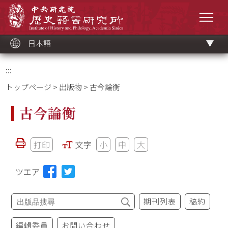
メ
中央研究院歷史語言研究所
イ
メニ
ン
コ
ン
テ
ン
ツ
日本語
ブ
ロ
ッ
ク
:::
トップページ
>
出版物
> 古今論衡
古今論衡
打印
文字
小
中
大
ツエア
期刊列表
稿約
編輯委員
お問い合わせ