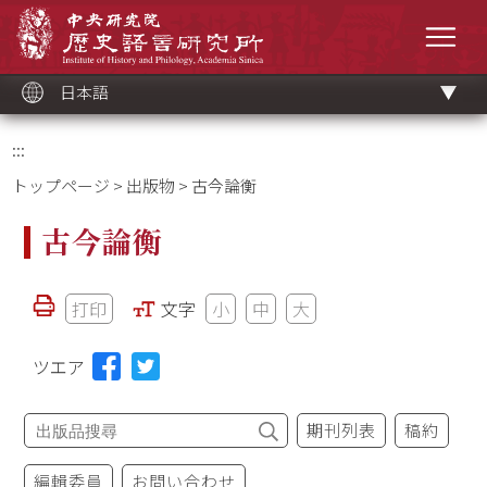
メ
中央研究院歷史語言研究所
イ
メニ
ン
コ
ン
テ
ン
ツ
日本語
ブ
ロ
ッ
ク
:::
トップページ
>
出版物
> 古今論衡
古今論衡
打印
文字
小
中
大
ツエア
期刊列表
稿約
編輯委員
お問い合わせ