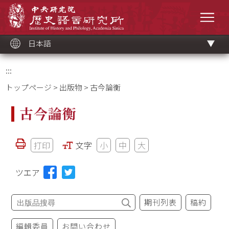
メ
中央研究院歷史語言研究所
イ
メニ
ン
コ
ン
テ
ン
ツ
日本語
ブ
ロ
ッ
ク
:::
トップページ
>
出版物
> 古今論衡
古今論衡
打印
文字
小
中
大
ツエア
期刊列表
稿約
編輯委員
お問い合わせ