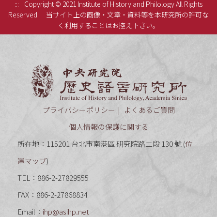
:::
Copyright © 2021 Institute of History and Philology All Rights
Reserved.
当サイト上の画像・文章・資料等を本研究所の許可な
く利用することはお控え下さい。
中央研究
プライバシーポリシー
よくあるご質問
個人情報の保護に関する
所在地：115201 台北市南港區 研究院路二段 130 號 (
位
置マップ
)
TEL：886-2-27829555
FAX：886-2-27868834
Email：
ihp@asihp.net