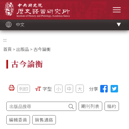
跳
中央研究院歷史語言研究所
到
選單
主
要
內
容
區
塊
中文
:::
首頁
>
出版品
> 古今論衡
古今論衡
列印
字型
小
中
大
分享
期刊列表
稿約
編輯委員
銷售通路