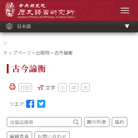
メ
中央研究院歷史語言研究所
イ
メニ
ン
コ
ン
テ
ン
ツ
日本語
ブ
ロ
ッ
ク
:::
トップページ
>
出版物
> 古今論衡
古今論衡
打印
文字
小
中
大
ツエア
期刊列表
稿約
編輯委員
お問い合わせ