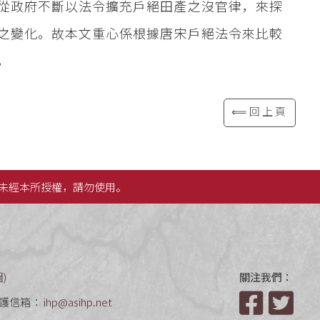
從政府不斷以法令擴充戶絕田產之沒官律，來探
之變化。故本文重心係根據唐宋戶絕法令來比較
。
⟸回上頁
未經本所授權，請勿使用。
圖
)
關注我們：
護信箱：
ihp@asihp.net
Facebook
Twit