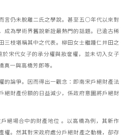
而言仍未脫離二氏之學說。甚至五○年代以來對
，成為學術界舊說新詮最熱門的話題。已逾古稀
田三枝堪稱其中之代表。柳田女士繼踵仁井田之
重於宋代女子的承分權與妝奩權，並未切入女子
橋真一與高橋芳郎等。
權的論爭。因而得出一觀念：即南宋戶絕財產法
戶絕財產份額的日益減少，係政府意圖將戶絕財
戶絕場合中的財產地位 。以高橋為例，其新作
產權。然其對宋政府處分戶絕財產之動機，卻存