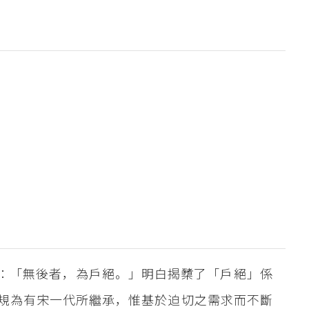
云：「無後者，為戶絕。」明白揭櫫了「戶絕」係
規為有宋一代所繼承，惟基於迫切之需求而不斷