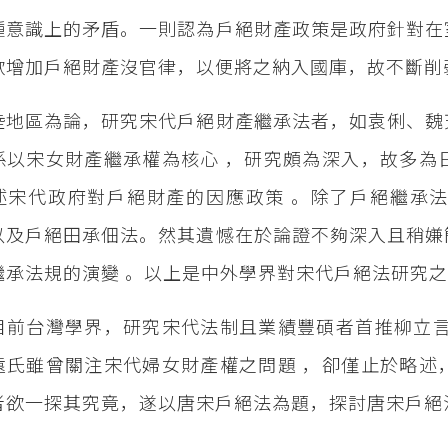
種意識上的矛盾。一則認為戶絕財產政策是政府針對在
欲增加戶絕財產沒官律，以便將之納入國庫，故不斷削
陸地區為論，研究宋代戶絕財產繼承法者，如袁俐、魏
係以宋女財產繼承權為核心 ，研究頗為深入，故多為
述宋代政府對戶絕財產的因應政策 。除了戶絕繼承
以及戶絕田承佃法。然其遺憾在於論證不夠深入且稍嫌
繼承法規的演變 。以上是中外學界對宋代戶絕法研究
目前台灣學界，研究宋代法制且業績豐碩者首推柳立言
遠氏雖曾關注宋代婦女財產權之問題 ，卻僅止於略述
者欲一探其究竟，遂以唐宋戶絕法為題，探討唐宋戶絕