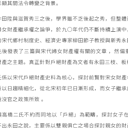
彰顯其間法令轉變之背景。
井田陞與滋賀秀三之後，學界雖不乏後起之秀，但整體
婦女財產繼承權之論爭，於九○年代仍不斷持續上演中
的宋代鄉村制度史、經濟史專家柳田節子教授與新秀永
先後發表了三篇與宋代婦女財產權有關的文章 ，然偏
財產之主題。真正針對戶絕財產為文者有永田三枝、板
氏係以宋代戶絕財產史料為核心，探討前賢對宋女財產
所以日趨精細化，從北宋初年已日漸形成，而女子繼承
極沒官之政策所致 。
與高橋二氏不約而同地以「戶絕」為範疇，探討女子在
不出永田之說，主要係以雙親俱亡之場合探討親女的財