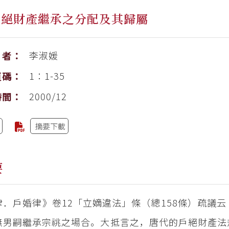
戶絕財產繼承之分配及其歸屬
李淑媛
者：
1：1-35
頁碼：
2000/12
時間：
摘要下載
要
律．戶婚律》卷12「立嫡違法」條（總158條）疏議
無男嗣繼承宗祧之場合。大抵言之，唐代的戶絕財產法