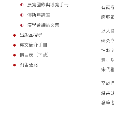
展覽圖錄與導覽手冊
有兩
傅斯年講座
府亟
漢學會議論文集
以大
出版品搜尋
研究
英文簡介手冊
性敘
價目表（下載）
賣、
銷售通路
宋代
至於
游惠
發筆