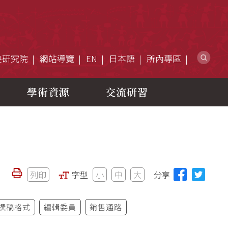
網
央研究院
網站導覽
EN
日本語
所內專區
學術資源
交流研習
列印
字型
小
中
大
分享
撰稿格式
編輯委員
銷售通路