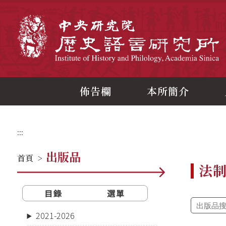
跳
到
主
中
要
內
容
區
塊
佈告欄
本所簡介
:::
出版品
首頁
>
法
目錄
選單
2021-2026