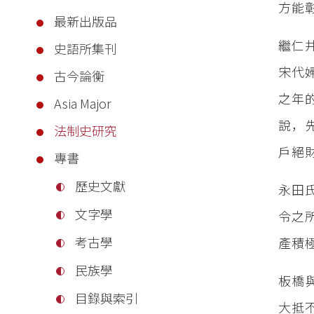
方能
最新出版品
繼仁
史語所集刊
宋代
古今論衡
之年
Asia Major
說，
法制史研究
戶絕
專書
歷史文獻
永田
文字學
令之
考古學
產積
民族學
板橋
目錄與索引
大抵