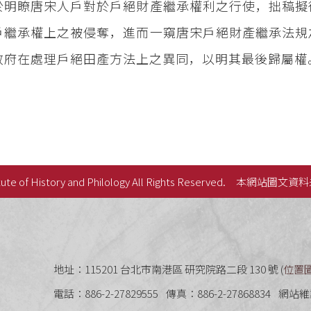
於明瞭唐宋人戶對於戶絕財產繼承權利之行使，拙稿擬
戶繼承權上之被侵奪，進而一窺唐宋戶絕財產繼承法規
政府在處理戶絕田產方法上之異同，以明其最後歸屬權
ute of History and Philology All Rights Reserved.
本網站圖文資料
史語言研究所
地址：115201 台北市南港區 研究院路二段 130 號 (
位置
電話：886-2-27829555
傳真：886-2-27868834
網站維