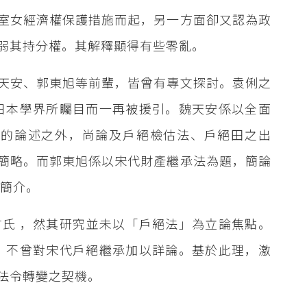
室女經濟權保護措施而起，另一方面卻又認為政
弱其持分權。其解釋顯得有些零亂。
天安、郭東旭等前輩，皆曾有專文探討。袁俐之
日本學界所矚目而一再被援引。魏天安係以全面
法的論述之外，尚論及戶絕檢估法、戶絕田之出
簡略。而郭東旭係以宋代財產繼承法為題，簡論
之簡介。
氏 ，然其研究並未以「戶絕法」為立論焦點。
，不曾對宋代戶絕繼承加以詳論。基於此理，激
法令轉變之契機。