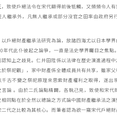
正，致使戶絕法令在宋代顯得前後牴觸，又頻頻令人有
產人繼承外，凡無人繼承或部分沒官之田率由政府另
，以戶絕財產繼承法研究為論，放諸四海尤以日本學界
950年代此仆彼起之論爭，一直是法史學界矚目之焦
利認知上之歧見。仁井田陞係以法律在歷史演進過程中
大於祭祀觀」，家中財產係全體成員共有共享，雖家父
以千古不變之祭祀原理來思索財產權利之取得，遂出
之言論 。由於二氏論點精闢，各執己見，致使和宋代
之相同點在於全然以總論之方式論中國財產繼承法之演
宋二代之比較為其核心。而筆者認為欲一窺宋代戶絕財