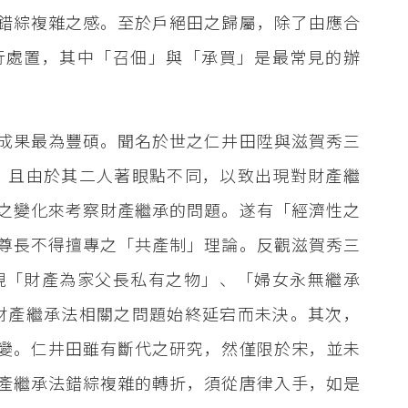
錯綜複雜之感。至於戶絕田之歸屬，除了由應合
行處置，其中「召佃」與「承買」是最常見的辦
成果最為豐碩。聞名於世之仁井田陞與滋賀秀三
點。且由於其二人著眼點不同，以致出現對財產繼
之變化來考察財產繼承的問題。遂有「經濟性之
尊長不得擅專之「共產制」理論。反觀滋賀秀三
現「財產為家父長私有之物」、「婦女永無繼承
財產繼承法相關之問題始終延宕而未決。其次，
變。仁井田雖有斷代之研究，然僅限於宋，並未
產繼承法錯綜複雜的轉折，須從唐律入手，如是