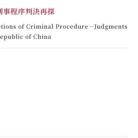
刑事程序判決再探
ptions of Criminal Procedure—Judgments
Republic of China