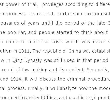
st power of trial、privileges according to differ
nal process、secret trial、torture and no counsels.
housands of years untill the period of the late 
e popular, and people started to think about h
m come to a critical crisis which was never s
ution in 1911, The republic of China was establi
aw in Qing Dynasty was still used in that period. T
round of law making and its content. Secondly,
and 1914, it will discuss the criminal procedure
nal process. Finally, it will analyze how the mod
troduced to ancient China, and used in legal pract