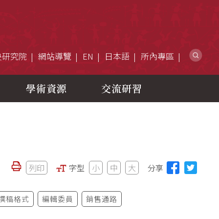
網
央研究院
網站導覽
EN
日本語
所內專區
學術資源
交流研習
列印
字型
小
中
大
分享
撰稿格式
編輯委員
銷售通路