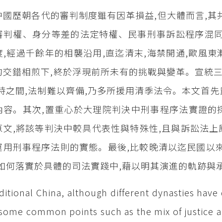
中國歷朝各代的審判制度雖有因革損益,但大體而言,其
審判權、身分等差的法定特權、民事刑事訴訟程序混同
度,經過千餘年的相襲沿用,直迄清末,海禁開通,歐風東
的交錯相煎下,終於浮現前所未有的挑戰與變革。宣統三
一時之間,法制難以齊備,乃多所援用清季法令。本文首
容。其次,置重心於大理院判決中刑事程序法實證的探討,
原文,將該等判決中較具代表性與特殊性,且與訴訟法上
運用刑事程序法則的實態。最後,比較晚清以迄民國以
又如何落實於具體的司法實踐中,藉以明其演進的軌跡與
aditional China, although different dynasties have d
some common points such as the mix of justice 