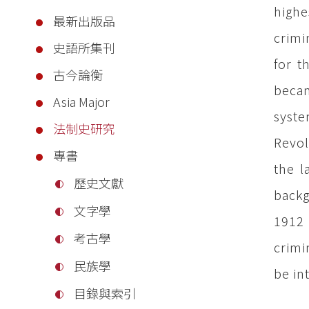
highe
最新出版品
crimi
史語所集刊
for t
古今論衡
becam
Asia Major
syste
法制史研究
Revol
專書
the l
歷史文獻
backg
文字學
1912 
考古學
crimi
民族學
be in
目錄與索引