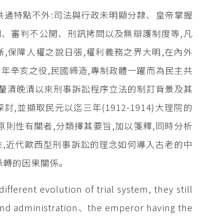
共通特點不外:司法與行政未明顯分隸、皇帝掌握
、審判不公開、刑訊拷問以及無辯護制度等,凡
漸,保障人權之說日張,權利義務之界大明,在內外
年辛亥之役,民國締造,專制政體一躍而為民主共
先釐清晚清以來刑事訴訟程序立法的制訂背景及其
並擷取民元以迄三年(1912-1914)大理院的
原則性有關者,分類擇其要旨,加以箋釋,同時分析
來,近代歐西型刑事訴訟的理念如何導入古老的中
承轉的因果關係。
ifferent evolution of trial system, they still
and administration、the emperor having the