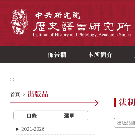
跳
到
主
中
要
內
容
區
塊
佈告欄
本所簡介
:::
出版品
首頁
>
法
目錄
選單
2021-2026