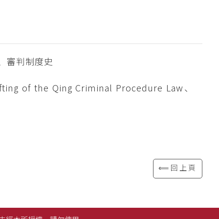
、審判制度史
ting of the Qing Criminal Procedure Law、
⟸回上頁