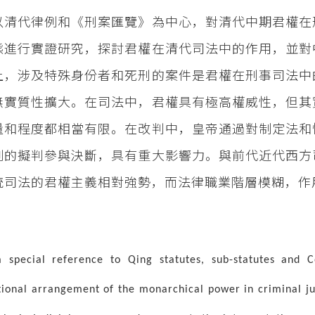
以清代律例和《刑案匯覽》為中心，對清代中期君權在
態進行實證研究，探討君權在清代司法中的作用，並對
上，涉及特殊身份者和死刑的案件是君權在刑事司法中
無實質性擴大。在司法中，君權具有極高權威性，但其
量和程度都相當有限。在改判中，皇帝通過對制定法和
例的擬判參與決斷，具有重大影響力。與前代近代西方
統司法的君權主義相對強勢，而法律職業階層模糊，作
 special reference to Qing statutes, sub-statutes and C
utional arrangement of the monarchical power in criminal jus