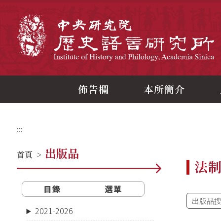
跳
到
主
中
要
內
容
區
塊
佈告欄
本所簡介
:::
出版品
首頁
>
法
目錄
選單
2021-2026