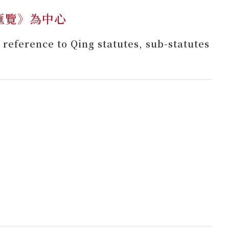
匯覽》為中心
reference to Qing statutes, sub-statutes