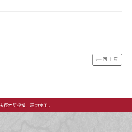
⟸回上頁
未經本所授權，請勿使用。