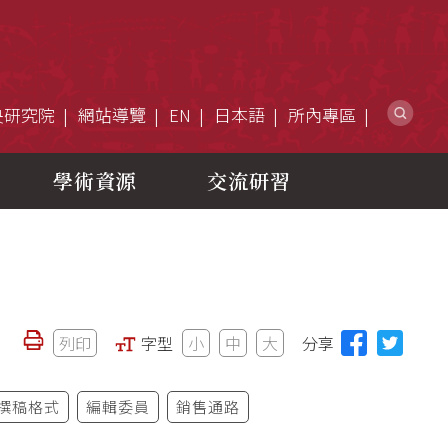
網
央研究院
網站導覽
EN
日本語
所內專區
學術資源
交流研習
列印
字型
小
中
大
分享
撰稿格式
編輯委員
銷售通路