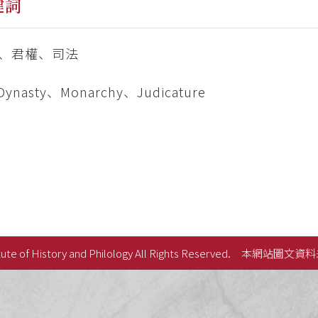
鍵詞
、君權、司法
 Dynasty、Monarchy、Judicature
ute of History and Philology All Rights Reserved.
本網站圖文資料