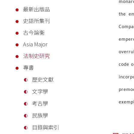
monarc
最新出版品
the em
史語所集刊
Compar
古今論衡
empero
Asia Major
overru
法制史研究
code o
專書
incorp
歷史文獻
premo
文字學
考古學
exempl
民族學
目錄與索引