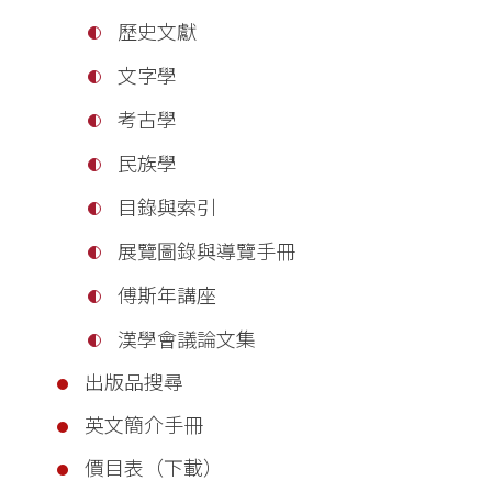
歷史文獻
文字學
考古學
民族學
目錄與索引
展覽圖錄與導覽手冊
傅斯年講座
漢學會議論文集
出版品搜尋
英文簡介手冊
價目表（下載）