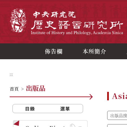
跳
到
主
中
要
內
容
區
塊
佈告欄
本所簡介
:::
出版品
首頁
>
Asi
目錄
選單