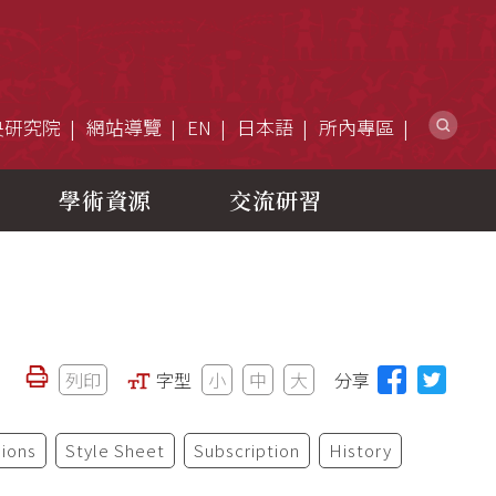
網
央研究院
網站導覽
EN
日本語
所內專區
學術資源
交流研習
列印
字型
小
中
大
分享
ions
Style Sheet
Subscription
History