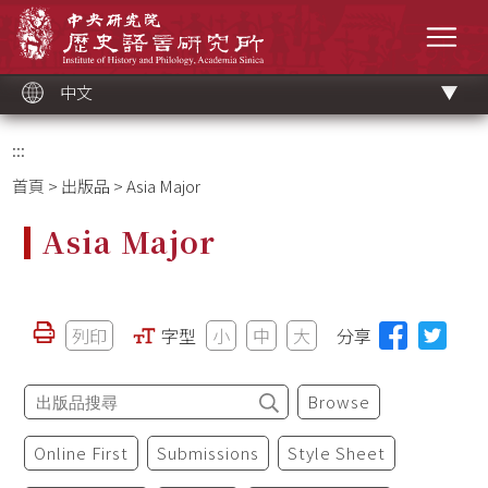
跳
中央研究院歷史語言研究所
到
選單
主
要
內
容
區
塊
中文
:::
首頁
>
出版品
> Asia Major
Asia Major
列印
字型
小
中
大
分享
Browse
Online First
Submissions
Style Sheet