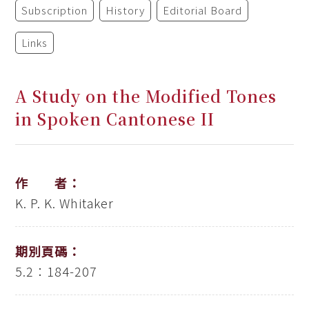
Subscription
History
Editorial Board
Links
A Study on the Modified Tones
in Spoken Cantonese II
作 者：
K. P. K. Whitaker
期別頁碼：
5.2：184-207