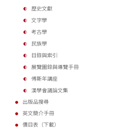
歷史文獻
文字學
考古學
民族學
目錄與索引
展覽圖錄與導覽手冊
傅斯年講座
漢學會議論文集
出版品搜尋
英文簡介手冊
價目表（下載）