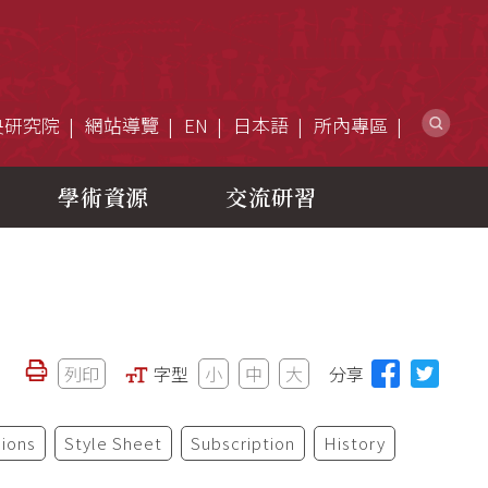
網
央研究院
網站導覽
EN
日本語
所內專區
學術資源
交流研習
列印
字型
小
中
大
分享
ions
Style Sheet
Subscription
History