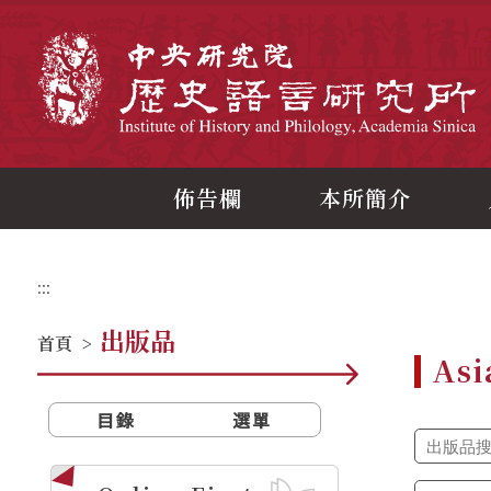
跳
到
主
中
要
內
容
區
塊
佈告欄
本所簡介
:::
出版品
首頁
>
Asi
目錄
選單