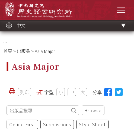
跳
中央研究院歷史語言研究所
到
選單
主
要
內
容
區
塊
中文
:::
首頁
>
出版品
> Asia Major
Asia Major
列印
字型
小
中
大
分享
Browse
Online First
Submissions
Style Sheet