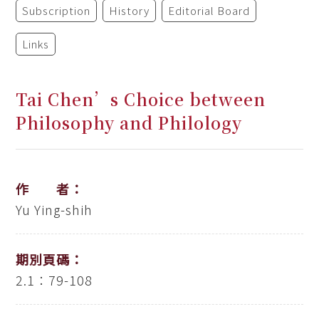
Subscription
History
Editorial Board
Links
Tai Chen’s Choice between
Philosophy and Philology
作 者：
Yu Ying-shih
期別頁碼：
2.1：79-108