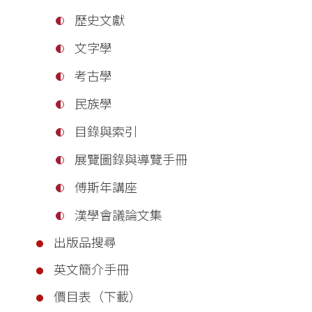
歷史文獻
文字學
考古學
民族學
目錄與索引
展覽圖錄與導覽手冊
傅斯年講座
漢學會議論文集
出版品搜尋
英文簡介手冊
價目表（下載）