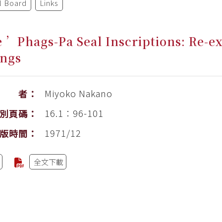
al Board
Links
 ’Phags-Pa Seal Inscriptions: Re-e
ings
Miyoko Nakano
作 者：
16.1：96-101
別頁碼：
1971/12
版時間：
全文下載