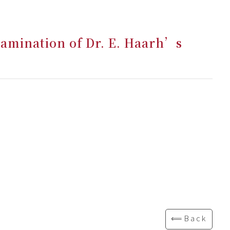
xamination of Dr. E. Haarh’s
⟸Back