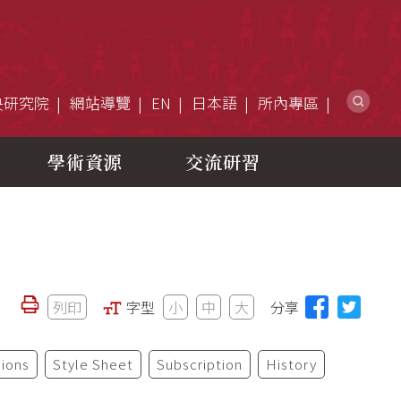
網
央研究院
網站導覽
EN
日本語
所內專區
學術資源
交流研習
列印
字型
小
中
大
分享
ions
Style Sheet
Subscription
History