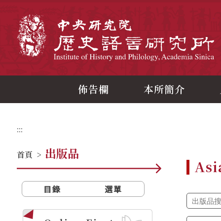
跳
到
主
中
要
內
容
區
塊
佈告欄
本所簡介
:::
出版品
首頁
>
Asi
目錄
選單