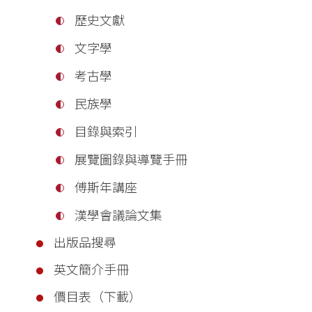
歷史文獻
文字學
考古學
民族學
目錄與索引
展覽圖錄與導覽手冊
傅斯年講座
漢學會議論文集
出版品搜尋
英文簡介手冊
價目表（下載）