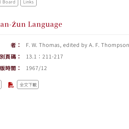
al Board
Links
Źan-Źun Language
F. W. Thomas, edited by A. F. Thompso
作 者：
13.1：211-217
別頁碼：
1967/12
版時間：
全文下載