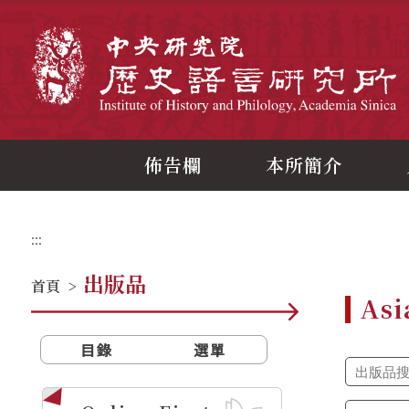
跳
到
主
中
要
內
容
區
塊
佈告欄
本所簡介
:::
出版品
首頁
>
Asi
目錄
選單