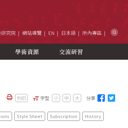
網
央研究院
網站導覽
EN
日本語
所內專區
學術資源
交流研習
列印
字型
小
中
大
分享
ions
Style Sheet
Subscription
History