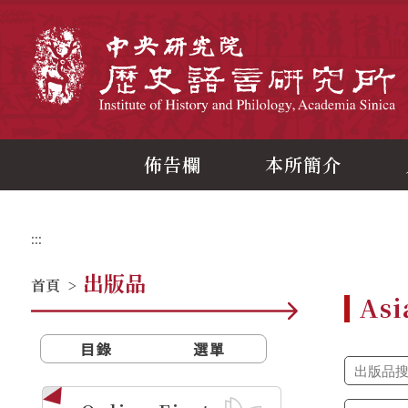
跳
到
主
中
要
內
容
區
塊
佈告欄
本所簡介
:::
出版品
首頁
>
Asi
目錄
選單