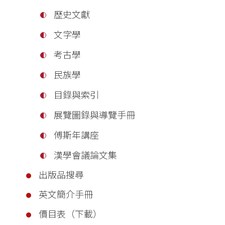
歷史文獻
文字學
考古學
民族學
目錄與索引
展覽圖錄與導覽手冊
傅斯年講座
漢學會議論文集
出版品搜尋
英文簡介手冊
價目表（下載）