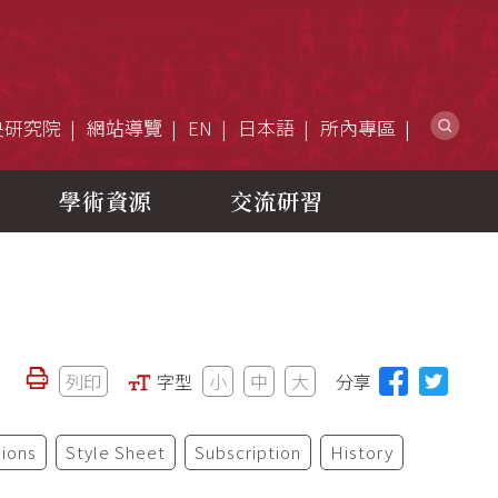
網
央研究院
網站導覽
EN
日本語
所內專區
學術資源
交流研習
列印
字型
小
中
大
分享
ions
Style Sheet
Subscription
History