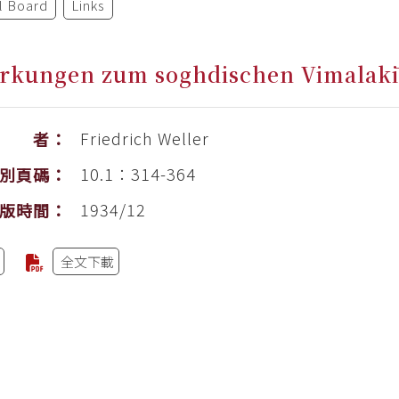
al Board
Links
kungen zum soghdischen Vimalakīr
Friedrich Weller
作 者：
10.1：314-364
別頁碼：
1934/12
版時間：
全文下載