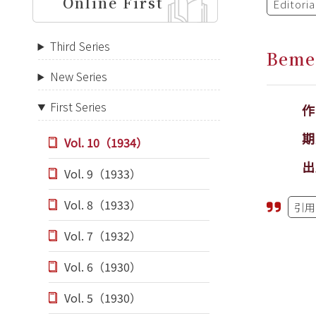
Online First
Editori
Third Series
Bemer
New Series
First Series
期
Vol. 10（1934）
出
Vol. 9（1933）
Vol. 8（1933）
引用
Vol. 7（1932）
Vol. 6（1930）
Vol. 5（1930）