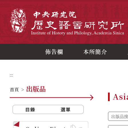
跳
到
主
中
要
內
容
區
塊
佈告欄
本所簡介
:::
出版品
首頁
>
Asi
目錄
選單