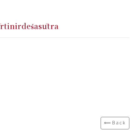
tinirdeśasūtra
⟸Back