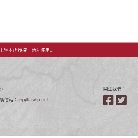
未經本所授權，請勿使用。
圖
)
關注我們：
護信箱：
ihp@asihp.net
Facebook
Twit