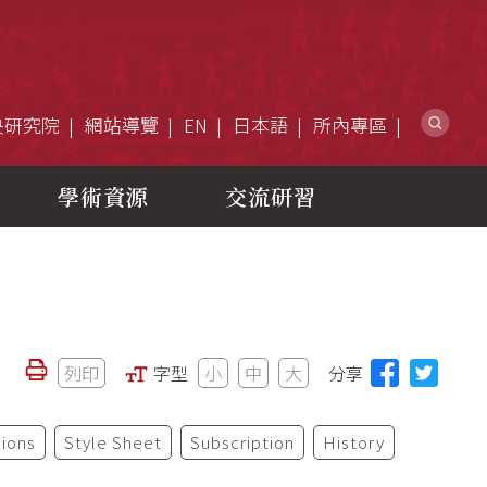
網
央研究院
網站導覽
EN
日本語
所內專區
學術資源
交流研習
列印
字型
小
中
大
分享
ions
Style Sheet
Subscription
History