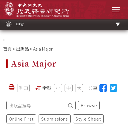
跳
中央研究院歷史語言研究所
到
選單
主
要
內
容
區
塊
中文
:::
首頁
>
出版品
> Asia Major
Asia Major
列印
字型
小
中
大
分享
Browse
Online First
Submissions
Style Sheet