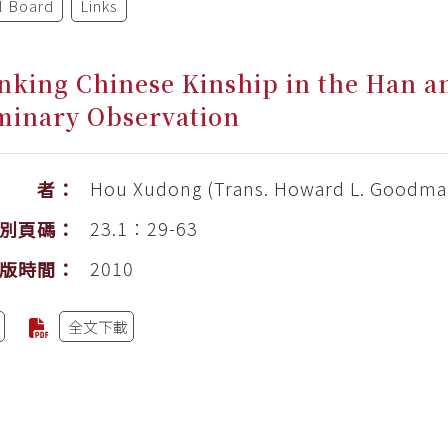
al Board
Links
nking Chinese Kinship in the Han an
minary Observation
Hou Xudong (Trans. Howard L. Goodma
作 者：
23.1：29-63
別頁碼：
2010
版時間：
全文下載