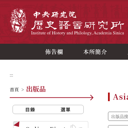
跳
到
主
中
要
內
容
區
塊
佈告欄
本所簡介
:::
出版品
首頁
>
Asi
目錄
選單