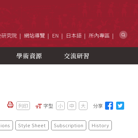
網
央研究院
網站導覽
EN
日本語
所內專區
學術資源
交流研習
列印
字型
小
中
大
分享
ions
Style Sheet
Subscription
History