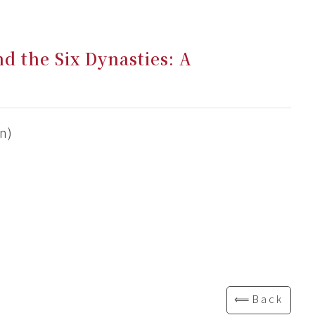
d the Six Dynasties: A
n)
⟸Back