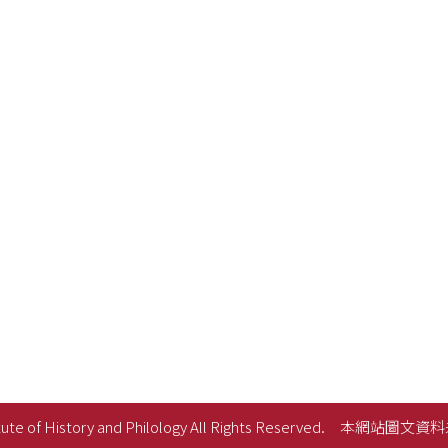
ute of History and Philology All Rights Reserved.
本網站圖文資料