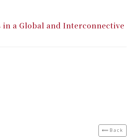
s in a Global and Interconnective
⟸Back