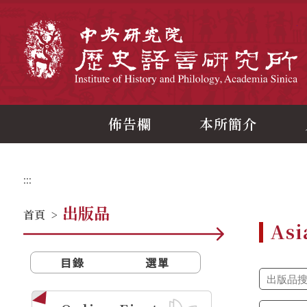
跳
到
主
中
要
內
容
區
塊
佈告欄
本所簡介
:::
出版品
首頁
>
Asi
目錄
選單