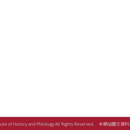
ute of History and Philology All Rights Reserved.
本網站圖文資料