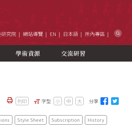
網
央研究院
網站導覽
EN
日本語
所內專區
學術資源
交流研習
列印
字型
小
中
大
分享
ions
Style Sheet
Subscription
History