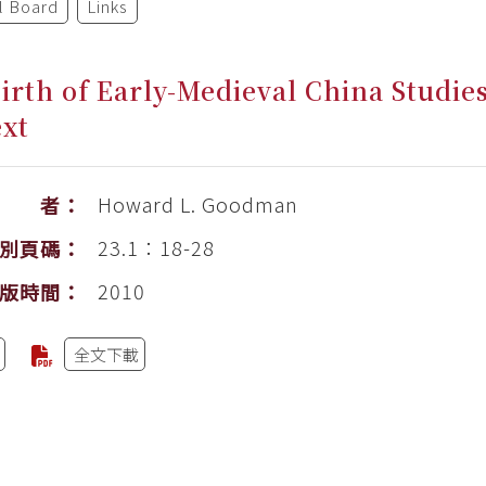
al Board
Links
irth of Early-Medieval China Studie
xt
Howard L. Goodman
作 者：
23.1：18-28
別頁碼：
2010
版時間：
全文下載