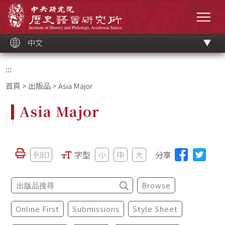
跳
中央研究院歷史語言研究所
到
選單
主
要
內
容
區
塊
中文
:::
首頁
>
出版品
> Asia Major
Asia Major
列印
字型
小
中
大
分享
Browse
Online First
Submissions
Style Sheet