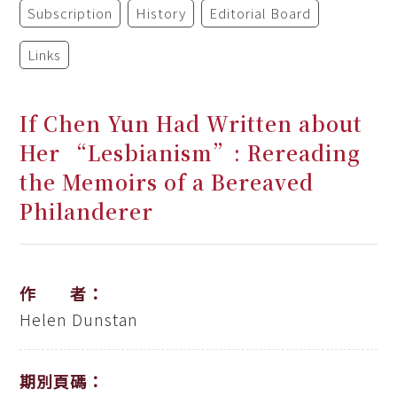
Subscription
History
Editorial Board
Links
If Chen Yun Had Written about
Her “Lesbianism”: Rereading
the Memoirs of a Bereaved
Philanderer
作 者：
Helen Dunstan
期別頁碼：