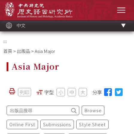
跳
中央研究院歷史語言研究所
到
選單
主
要
內
容
區
塊
中文
:::
首頁
>
出版品
> Asia Major
Asia Major
列印
字型
小
中
大
分享
Browse
Online First
Submissions
Style Sheet