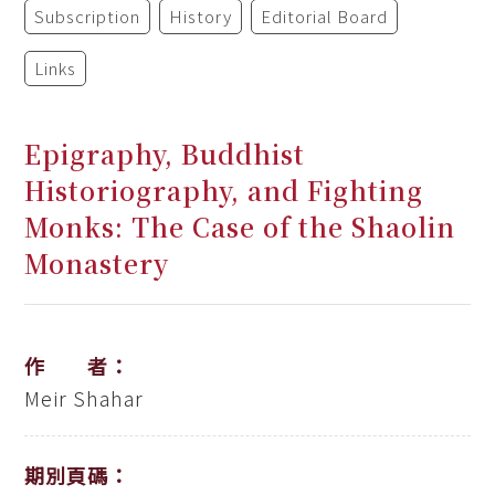
Subscription
History
Editorial Board
Links
Epigraphy, Buddhist
Historiography, and Fighting
Monks: The Case of the Shaolin
Monastery
作 者：
Meir Shahar
期別頁碼：