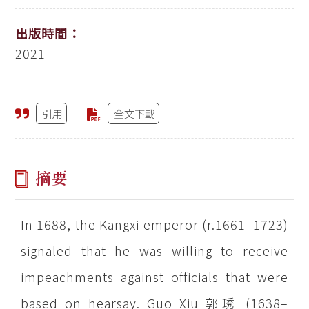
出版時間：
2021
引用
全文下載
摘要
In 1688, the Kangxi emperor (r.1661–1723)
signaled that he was willing to receive
impeachments against officials that were
based on hearsay. Guo Xiu 郭琇 (1638–