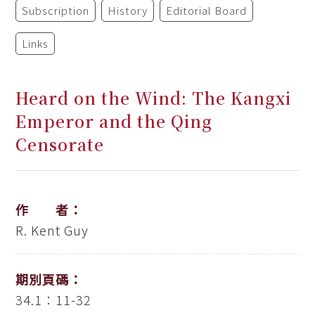
Subscription
History
Editorial Board
Links
Heard on the Wind: The Kangxi
Emperor and the Qing
Censorate
作 者：
R. Kent Guy
期別頁碼：
34.1：11-32