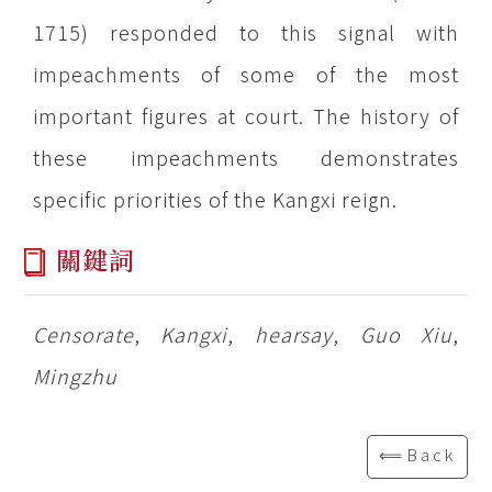
1715) responded to this signal with
impeachments of some of the most
important figures at court. The history of
these impeachments demonstrates
specific priorities of the Kangxi reign.
關鍵詞
Censorate
,
Kangxi
,
hearsay
,
Guo Xiu
,
Mingzhu
⟸Back