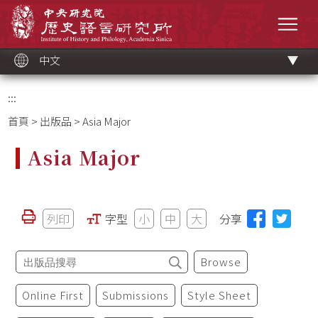
跳
中央研究院歷史語言研究所
到
選單
主
要
內
容
區
塊
中文
:::
首頁
>
出版品
> Asia Major
Asia Major
列印
字型
小
中
大
分享
Browse
Online First
Submissions
Style Sheet