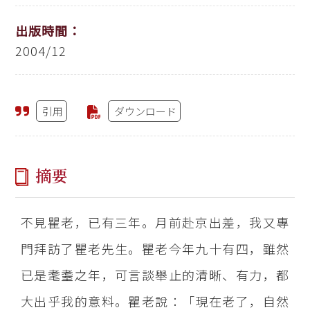
出版時間：
2004/12
引用
ダウンロード
摘要
不見瞿老，已有三年。月前赴京出差，我又專
門拜訪了瞿老先生。瞿老今年九十有四，雖然
已是耄耋之年，可言談舉止的清晰、有力，都
大出乎我的意料。瞿老說：「現在老了，自然