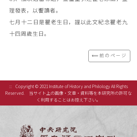
理發表，以饗讀者。
七月十二日是瞿老生日，謹以此文紀念瞿老九
十四周歲生日。
⟸前のページ
:::
Copyright © 2021 Institute of History and Philology All Rights
Reserved.
当サイト上の画像・文章・資料等を本研究所の許可な
く利用することはお控え下さい。
中央研究