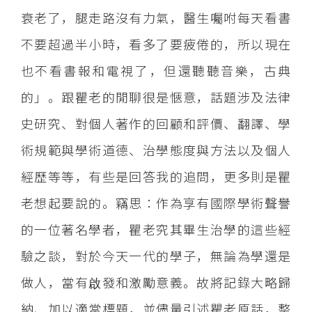
衰老了，腿走路沒有力氣，醫生囑咐每天看書
不要超過半小時，看多了要疲倦的，所以現在
也不看書報和電視了，但還聽聽音樂，古典
的」。跟瞿老的閒聊很是愜意，話題涉及法律
史研究、對個人著作的回顧和評價、翻譯、學
術規範與學術道德、治學態度與方法以及個人
經歷等等，有些是回答我的追問，更多則是瞿
老想起要說的。竊思：作為享有國際學術聲譽
的一位著名學者，瞿老究其畢生治學的這些經
驗之談，對於今天一代的學子，無論為學還是
做人，當有啟發和激勵意義。故將記錄大略歸
納、加以適當標題，並儘量引述瞿老原話，整