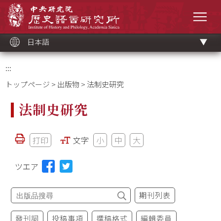
メ
中央研究院歷史語言研究所
イ
メニ
ン
コ
ン
テ
ン
ツ
日本語
ブ
ロ
ッ
ク
:::
トップページ
>
出版物
> 法制史研究
法制史研究
打印
文字
小
中
大
ツエア
期刊列表
發刊詞
投稿事項
撰稿格式
編輯委員