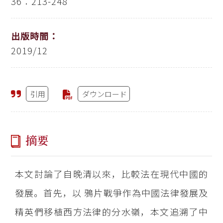
36：213-248
出版時間：
2019/12
引用
ダウンロード
摘要
本文討論了自晚清以來，比較法在現代中國的
發展。首先，以 鴉片戰爭作為中國法律發展及
精英們移植西方法律的分水嶺，本文追溯了中