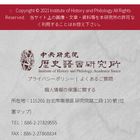
:::
Copyright © 2021 Institute of History and Philology All Rights
Reserved.
当サイト上の画像・文章・資料等を本研究所の許可な
く利用することはお控え下さい。
中央研究
プライバシーポリシー
よくあるご質問
個人情報の保護に関する
所在地：115201 台北市南港區 研究院路二段 130 號 (
位
置マップ
)
TEL：886-2-27829555
FAX：886-2-27868834