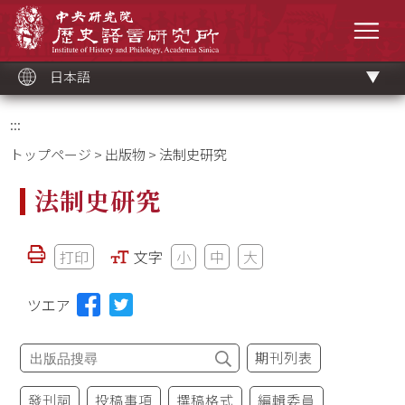
メ
中央研究院歷史語言研究所
イ
メニ
ン
コ
ン
テ
ン
ツ
日本語
ブ
ロ
ッ
ク
:::
トップページ
>
出版物
> 法制史研究
法制史研究
打印
文字
小
中
大
ツエア
期刊列表
發刊詞
投稿事項
撰稿格式
編輯委員