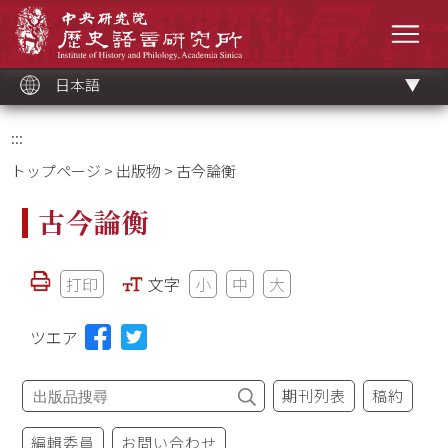
メ
中央研究院歷史語言研究所
イ
メニ
ン
コ
ン
テ
ン
ツ
日本語
ブ
ロ
ッ
ク
:::
トップページ
>
出版物
> 古今論衡
古今論衡
打印
文字
小
中
大
ツエア
期刊列表
稿約
編輯委員
お問い合わせ