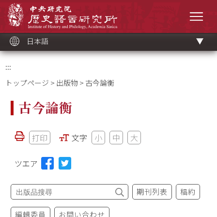
メ
中央研究院歷史語言研究所
イ
メニ
ン
コ
ン
テ
ン
ツ
日本語
ブ
ロ
ッ
ク
:::
トップページ
>
出版物
> 古今論衡
古今論衡
打印
文字
小
中
大
ツエア
期刊列表
稿約
編輯委員
お問い合わせ