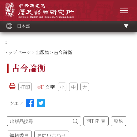
メ
中央研究院歷史語言研究所
イ
メニ
ン
コ
ン
テ
ン
ツ
日本語
ブ
ロ
ッ
ク
:::
トップページ
>
出版物
> 古今論衡
古今論衡
打印
文字
小
中
大
ツエア
期刊列表
稿約
編輯委員
お問い合わせ