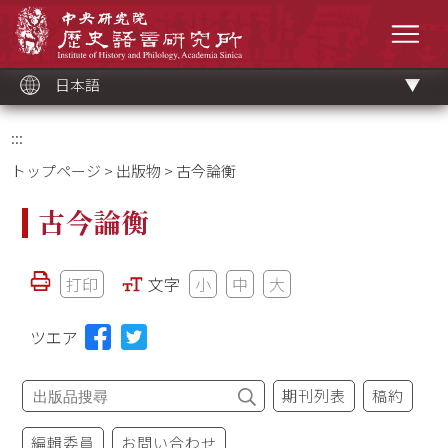
メ
中央研究院歷史語言研究所
イ
メニ
ン
コ
ン
テ
ン
ツ
日本語
ブ
ロ
ッ
ク
:::
トップページ
>
出版物
> 古今論衡
古今論衡
打印
文字
小
中
大
ツエア
期刊列表
稿約
編輯委員
お問い合わせ