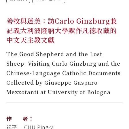
善牧與迷羔：訪Carlo Ginzburg兼
記義大利波隆納大學默作凡德收藏的
中文天主教文獻
The Good Shepherd and the Lost
Sheep: Visiting Carlo Ginzburg and the
Chinese-Language Catholic Documents
Collected by Giuseppe Gasparo
Mezzofanti at University of Bologna
作 者：
祝平一
CHU Ping-yi