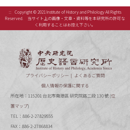
:::
Copyright © 2021 Institute of History and Philology All Rights
Reserved.
当サイト上の画像・文章・資料等を本研究所の許可な
く利用することはお控え下さい。
中央研究
プライバシーポリシー
よくあるご質問
個人情報の保護に関する
所在地：115201 台北市南港區 研究院路二段 130 號 (
位
置マップ
)
TEL：886-2-27829555
FAX：886-2-27868834