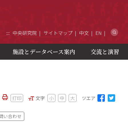
ウ
:::
中央研究院
サイトマップ
中文
EN
施設とデータベース案内
交流と演習
打印
文字
小
中
大
ツエア
問い合わせ