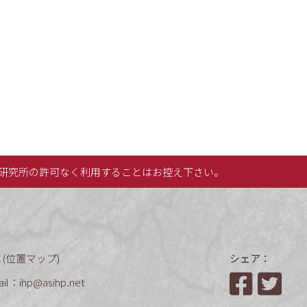
研究所の許可なく利用することはお控え下さい。
(
位置マップ
)
シェア：
ail：
ihp@asihp.net
Facebook
Twit