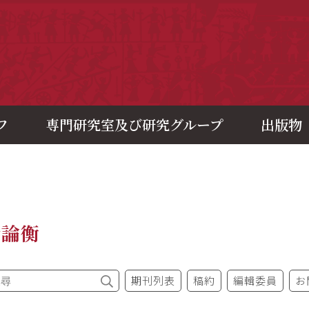
央研究院歷史語言研究所
フ
専門研究室及び研究グループ
出版物
今論衡
期刊列表
稿約
編輯委員
お