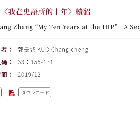
烺〈我在史語所的十年〉續貂
ang Zhang “My Ten Years at the IHP”—A Se
郭長城
KUO Chang-cheng
者：
33：155-171
頁碼：
2019/12
時間：
ダウンロード