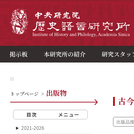
メ
イ
ン
中
コ
ン
テ
ン
ツ
ブ
ロ
ッ
ク
掲示板
本研究所の紹介
研究スタッ
:::
出版物
トップページ
>
古
目次
メニュー
2021-2026