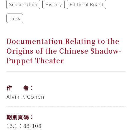
Subscription
History
Editorial Board
Links
Documentation Relating to the
Origins of the Chinese Shadow-
Puppet Theater
作 者：
Alvin P. Cohen
期別頁碼：
13.1：83-108