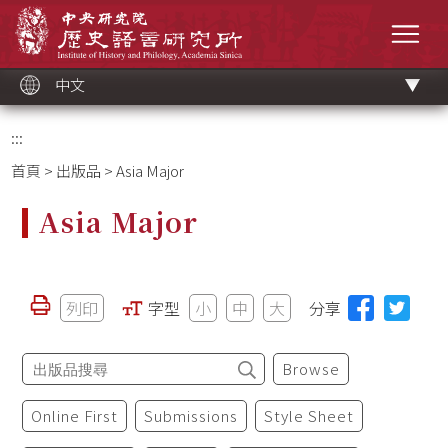
跳
中央研究院歷史語言研究所
到
選單
主
要
內
容
區
塊
中文
:::
首頁
>
出版品
> Asia Major
Asia Major
列印
字型
小
中
大
分享
Browse
Online First
Submissions
Style Sheet