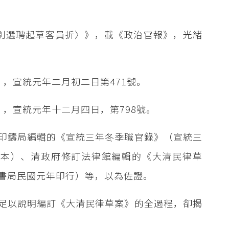
別選聘起草客員折〉》，載《政治官報》，光緒
，宣統元年二月初二日第471號。
，宣統元年十二月四日，第798號。
印鑄局編輯的《宣統三年冬季職官錄》（宣統三
印本）、清政府修訂法律館編輯的《大清民律草
書局民國元年印行）等，以為佐證。
足以說明編訂《大清民律草案》的全過程，卻揭