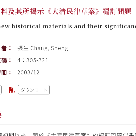
史料及其所揭示《大清民律草案》編訂問題
ew historical materials and their significan
張生
Chang, Sheng
者：
4：305-321
頁碼：
2003/12
時間：
ダウンロード
要
國初期以來，關於《大清民律草案》的編訂問題似乎已