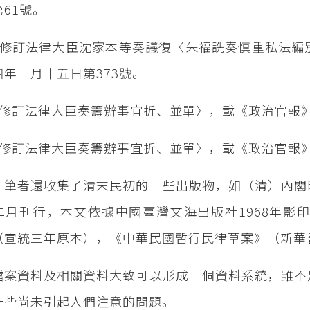
61號。
《修訂法律大臣沈家本等奏議復〈朱福詵奏慎重私法編
四年十月十五日第373號。
〈修訂法律大臣奏籌辦事宜折、並單〉，載《政治官報》
〈修訂法律大臣奏籌辦事宜折、並單〉，載《政治官報》
，筆者還收集了清末民初的一些出版物，如（清）內閣
二月刊行，本文依據中國臺灣文海出版社1968年影
（宣統三年原本），《中華民國暫行民律草案》（新華
檔案資料及相關資料大致可以形成一個資料系統，雖不
一些尚未引起人們注意的問題。