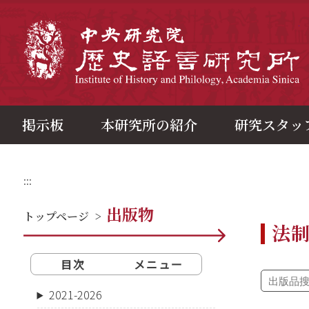
メ
イ
ン
中
コ
ン
テ
ン
ツ
ブ
ロ
ッ
ク
掲示板
本研究所の紹介
研究スタッ
:::
出版物
トップページ
>
法
目次
メニュー
2021-2026