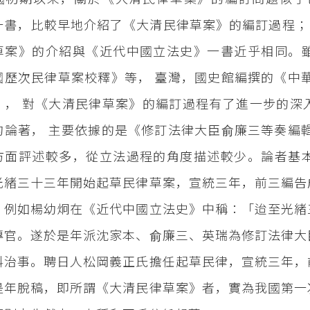
一書，比較早地介紹了《大清民律草案》的編訂過程； 
草案》的介紹與《近代中國立法史》一書近乎相同。
國歷次民律草案校釋》等， 臺灣，國史館編撰的《中
》， 對《大清民律草案》的編訂過程有了進一步的深
的論著， 主要依據的是《修訂法律大臣俞廉三等奏編
方面評述較多，從立法過程的角度描述較少。論者基
光緒三十三年開始起草民律草案，宣統三年，前三編告
。例如楊幼炯在《近代中國立法史》中稱：「迨至光緒
專官。遂於是年派沈家本、俞廉三、英瑞為修訂法律大
科治事。聘日人松岡義正氏擔任起草民律，宣統三年，
是年脫稿，即所謂《大清民律草案》者，實為我國第一