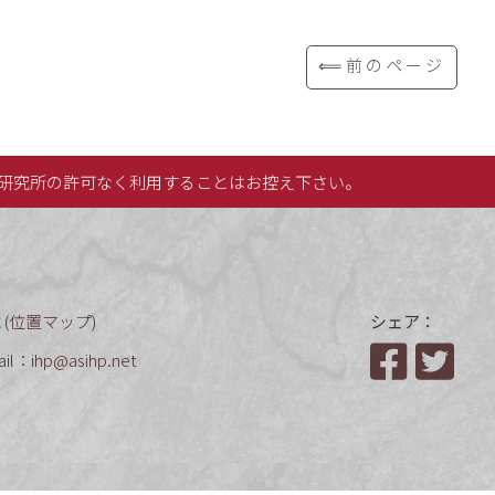
⟸前のページ
研究所の許可なく利用することはお控え下さい。
(
位置マップ
)
シェア：
ail：
ihp@asihp.net
Facebook
Twit