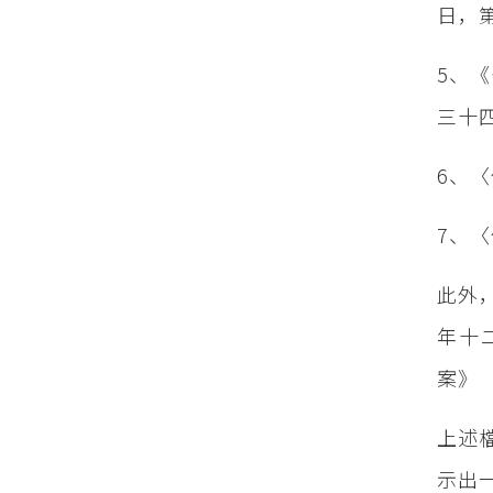
日，第
5、
三十
6、
7、
此外
年十
案》
上述
示出