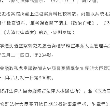
，〈修訂法律館全宗〉（524-10-1），第18檔。
歷史檔案館所藏上述檔案資料比較零散，尚難以系統地
這些檔案資料，筆者還查閱了清末《政治官報》、《內
訂《大清民律草案》的以下幾則奏摺：
〈掌遼沈道監察御史史履晉奏禮學館宜專派大臣管理與
年五月二十四日，第234號。
〈會議政務處奏議復御史史履晉奏禮學館宜專派大臣管
十四年八月初一日第300號。
〈修訂法律大臣奏擬修訂法律大概辦法折〉，載《政治
《修訂法律大臣奏開館日期並擬辦事章程折、附章程