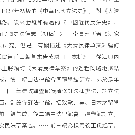
1937年初版的《中華民國立法史》， 對《大清
雖然，後來潘維和編著的《中國近代民法史》、
華民國史法律志（初稿）》， 李貴連所著《沈家
入研究。但是，有關描述《大清民律草案》編訂
輯民律前三編草案告成繕冊呈覽折》， 從法典內
本上將編訂《大清民律草案》的過程簡略地歸結
成，後二編由法律館會同禮學館訂立，亦於是年
三十三年憲政編查館議覆修訂法律辦法，認立法
臣，創設修訂法律館，招致歐、美、日本之留學
前三編告成，後二編由法律館會同禮學館訂立，
次民法草案也。……前三編為松岡義正氏起草，