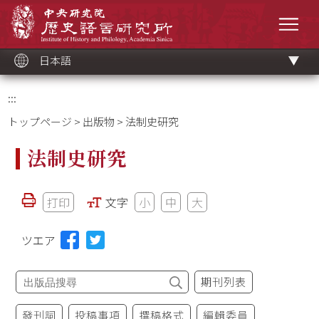
メ
中央研究院歷史語言研究所
イ
メニ
ン
コ
ン
テ
ン
ツ
日本語
ブ
ロ
ッ
ク
:::
トップページ
>
出版物
> 法制史研究
法制史研究
打印
文字
小
中
大
ツエア
期刊列表
發刊詞
投稿事項
撰稿格式
編輯委員