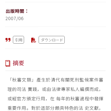
出版時間：
2007/06
引用
ダウンロード
摘要
「秋審文類」產生於清代有關死刑監候案件審
理的司法 實踐，或由法律專家私人編撰而成，
或經官方頒定行用，在 每年的秋審過程中發揮
重要作用。對於這部分頗具特色的法 史文獻，