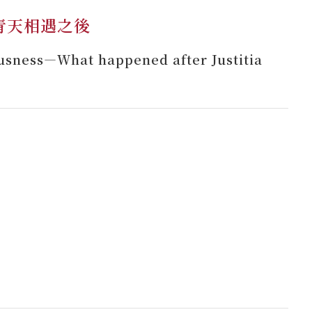
青天相遇之後
ousness—What happened after Justitia