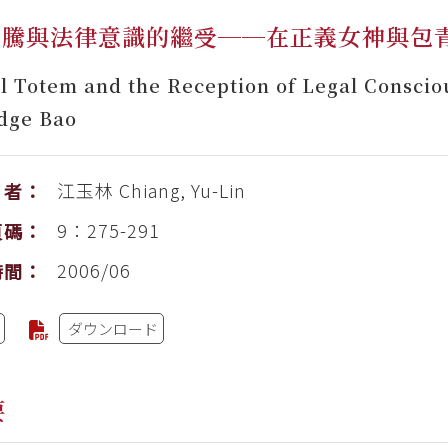
圖騰與法律意識的繼受──在正義女神與包
al Totem and the Reception of Legal Consci
dge Bao
江玉林
Chiang, Yu-Lin
者：
9：275-291
頁碼：
2006/06
時間：
ダウンロード
要