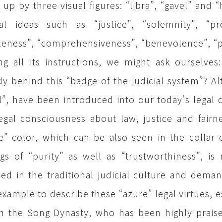
up by three visual figures: “libra”, “gavel” and 
ial ideas such as “justice”, “solemnity”, “pr
leness”, “comprehensiveness”, “benevolence”, “p
ng all its instructions, we might ask ourselve
dy behind this “badge of the judicial system”? Al
l”, have been introduced into our today’s legal
egal consciousness about law, justice and fair
e” color, which can be also seen in the collar
ngs of “purity” as well as “trustworthiness”, is
ed in the traditional judicial culture and dema
example to describe these “azure” legal virtues, es
n the Song Dynasty, who has been highly praised