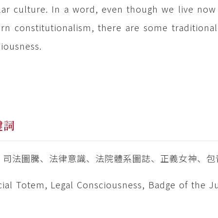
ar culture. In a word, even though we live now 
rn constitutionalism, there are some traditional 
iousness.
鍵詞
、司法圖騰、法律意識、法院體系圖誌、正義女神、包
ial Totem, Legal Consciousness, Badge of the Jud