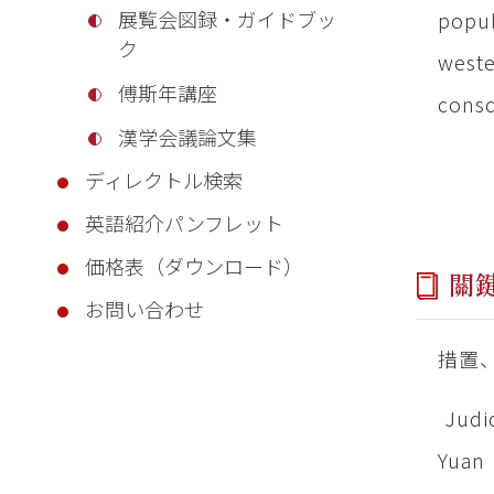
展覧会図録・ガイドブッ
popul
ク
weste
傅斯年講座
consc
漢学会議論文集
ディレクトル検索
英語紹介パンフレット
価格表（ダウンロード）
關
お問い合わせ
措置
Judic
Yuan