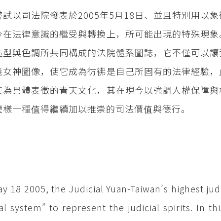
嘗試以司法院發表於2005年5月18日、並且特別用
今在法律意識的繼受與轉換上，所可能出現的特殊現象
造型與色調所共同構成的法院體系圖誌，它不僅可以讓
義女神圖像，使它成為彷彿是自己所固有的法律經驗，
天為具體表徵的青天文化，其在現今以強調人權保障與
麼樣一種值得繼續加以推崇的司法價值與德行。
y 18 2005, the Judicial Yuan-Taiwan’s highest jud
ial system” to represent the judicial spirits. In 