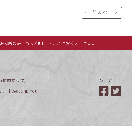
⟸前のページ
研究所の許可なく利用することはお控え下さい。
(
位置マップ
)
シェア：
ail：
ihp@asihp.net
Facebook
Twit