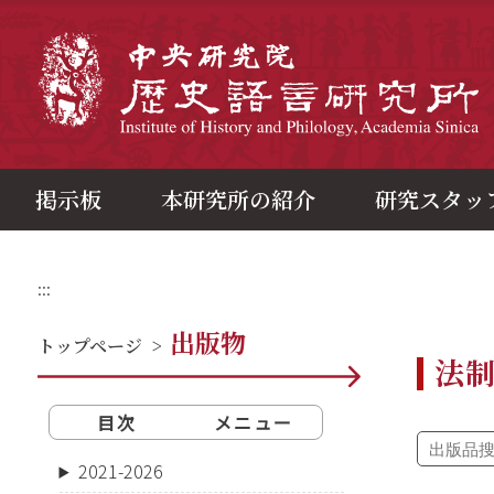
メ
イ
ン
中
コ
ン
テ
ン
ツ
ブ
ロ
ッ
ク
掲示板
本研究所の紹介
研究スタッ
:::
出版物
トップページ
>
法
目次
メニュー
2021-2026