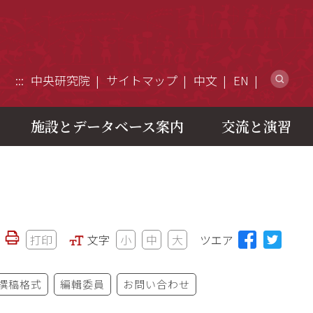
ウ
:::
中央研究院
サイトマップ
中文
EN
施設とデータベース案内
交流と演習
打印
文字
小
中
大
ツエア
撰稿格式
編輯委員
お問い合わせ