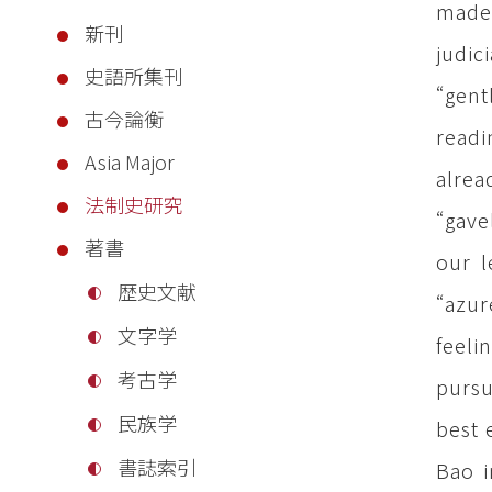
made 
新刊
judic
史語所集刊
“gent
古今論衡
readi
Asia Major
alrea
法制史研究
“gave
著書
our l
歴史文献
“azur
文字学
feeli
考古学
pursu
民族学
best 
書誌索引
Bao i