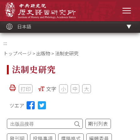
メ
中央研究院歷史語言研究所
イ
メニ
ン
コ
ン
テ
ン
ツ
日本語
ブ
ロ
ッ
ク
:::
トップページ
>
出版物
> 法制史研究
法制史研究
打印
文字
小
中
大
ツエア
期刊列表
發刊詞
投稿事項
撰稿格式
編輯委員