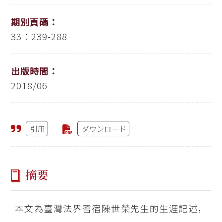
期別頁碼：
33：239-288
出版時間：
2018/06
引用
ダウンロード
摘要
本文為臺灣法界耆宿陳世榮先生的生涯記述，