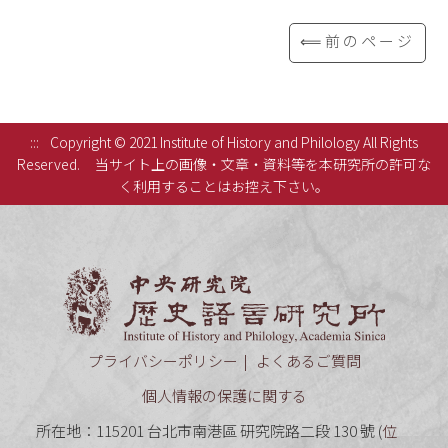
⟸前のページ
:::
Copyright © 2021 Institute of History and Philology All Rights
Reserved.
当サイト上の画像・文章・資料等を本研究所の許可な
く利用することはお控え下さい。
中央研究
プライバシーポリシー
よくあるご質問
個人情報の保護に関する
所在地：115201 台北市南港區 研究院路二段 130 號 (
位