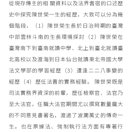
從現存傳主的相 關資料以及法界耆宿的口述歷
史中探究陳世榮一生的經歷，大致可以分為幾
個階段，（1）陳世榮生長於日治時期的臺灣
中部雲林斗南的生長環境探討（2）陳世榮在
臺灣南下到臺南就讀中學、北上到臺北就讀臺
北高校以及渡海到日本仙台就讀東北帝國大學
法文學部的學習經歷（3）遭逢二二八事變的
經歷（4）歷任法曹的實務經驗。 陳世榮既是
司法實務界資深的前輩，歷任檢察官、法官乃
至大法官，任職大法官期間尤以撰寫數量龐大
的不同意見書著名，渡過了波瀾萬丈的傳奇一
生。也在票據法、強制執行法方面有專著行