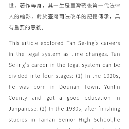
世，著作等身，其一生是臺灣戰後第一代法律
人的縮影，對於臺灣司法改革的記憶傳承，具
有重要的意義。
This article explored Tan Se-ing’s careers
in the legal system as time changes. Tan
Se-ing’s career in the legal system can be
divided into four stages: (1) In the 1920s,
he was born in Dounan Town, Yunlin
County and got a good education in
Janpanese. (2) In the 1930s, after finishing
studies in Tainan Senior High School,he