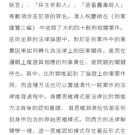
妖言」、「採生折割人」、「造畜蠱毒殺人」
等數項涉巫犯罪的罪名。清人祝慶祺在《刑案
匯覽三編》 中收錄了大約四十餘例相關案件。
巫術坐罪的法律論證中，對於巫術案件中的事
實因果如何轉化為法律上的因果關係，進而在
邏輯上確證其相應的刑事責任，是問題的關鍵
所在。其中，比附類推起到 了論證上的重要作
用，而這種方法也可以置諸清代一般案件的法
律推理過程中。身體思維模式是法律比附類推
方法背後的認知基礎， 其思維淵源恰恰是巫術
自身所包含的原始思維模式。同西方的法律解
釋學一樣，這一思維認知模式存在著反形式主