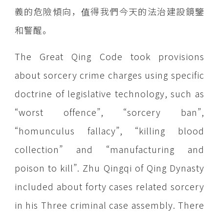
義的危險傾向，值得我們今天的法治建設鏡鑒
和警醒。
The Great Qing Code took provisions
about sorcery crime charges using specific
doctrine of legislative technology, such as
“worst offence”, “sorcery ban”,
“homunculus fallacy”, “killing blood
collection” and “manufacturing and
poison to kill”. Zhu Qingqi of Qing Dynasty
included about forty cases related sorcery
in his Three criminal case assembly. There