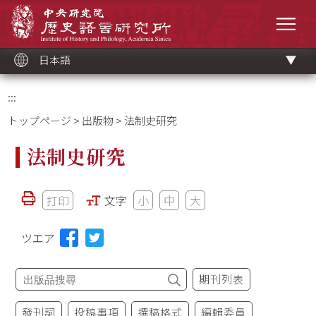
メ
中央研究院歷史語言研究所
イ
メニ
ン
コ
ン
テ
ン
ツ
日本語
ブ
ロ
ッ
ク
:::
トップページ
>
出版物
> 法制史研究
法制史研究
打印
文字
小
中
大
ツエア
期刊列表
發刊詞
投稿事項
撰稿格式
編輯委員