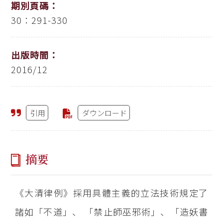
期別頁碼：
30：291-330
出版時間：
2016/12
引用
ダウンロード
摘要
《大清律例》採用具體主義的立法技術規定了
諸如「不道」、 「禁止師巫邪術」、「造妖書