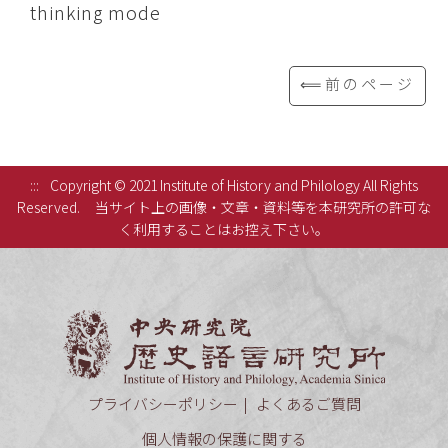
thinking mode
⟸前のページ
:::
Copyright © 2021 Institute of History and Philology All Rights
Reserved.
当サイト上の画像・文章・資料等を本研究所の許可な
く利用することはお控え下さい。
中央研究
プライバシーポリシー
よくあるご質問
個人情報の保護に関する