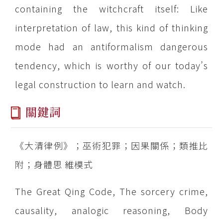
containing the witchcraft itself: Like
interpretation of law, this kind of thinking
mode had an antiformalism dangerous
tendency, which is worthy of our today’s
legal construction to learn and watch.
關鍵詞
《大清律例》；巫術犯罪；因果關係；類推比
附；身體思 維模式
The Great Qing Code, The sorcery crime,
causality, analogic reasoning, Body